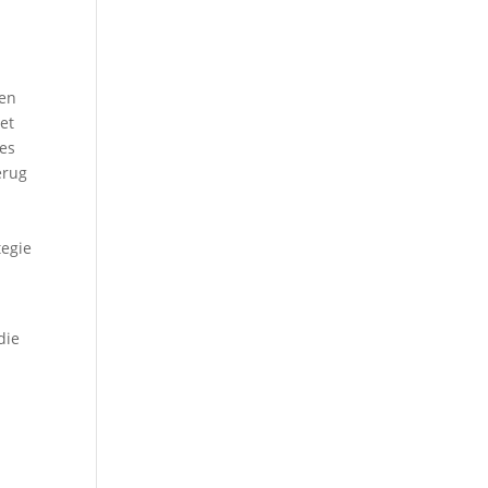
en
et
ies
erug
tegie
die