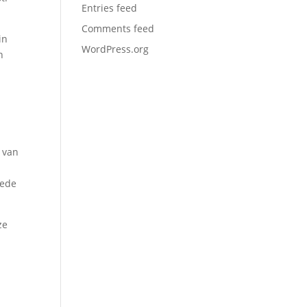
Entries feed
Comments feed
in
WordPress.org
h
 van
eede
ze