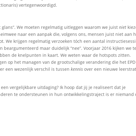
nctionaris) vertegenwoordigd.
ft glans”. We moeten regelmatig uitleggen waarom we juist
niet
kiez
heimwee naar een aanpak die, volgens ons, mensen juist niet aan h
root. We krijgen regelmatig verzoeken tóch een aantal instructiesess
en beargumenteerd maar duidelijk “nee”. Voorjaar 2016 kijken we t
ben de knelpunten in kaart. We weten waar de hotspots zitten.
gen op het managen van de grootschalige verandering die het EPD
er een wezenlijk verschil is tussen
kennis
over een nieuwe leerstra
n vergelijkbare uitdaging? Ik hoop dat jij je realiseert dat je
deren te ondersteunen in hun ontwikkelingstraject is er niemand 