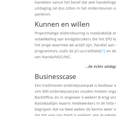
handelen vanuit het besef dat veel handelinge
uitdaging zal dus zitten in het ondersteunen
aanleren.
Kunnen en willen
Projectmatige ondersteuning is noodzakelijk om
ontwikkeling van eindgebruikers die het EPD
k
het enige waarmee we actief zijn. Parallel aan
programma’s, zoals de JCI-accreditatie
[1]
en de
van Nanda/NOC/NIC.
…De échte uitdag
Businesscase
Een traditionele onderwijsaanpak is kostbaar 
zo’n 800 onderwijssessies zouden moeten organ
BackOffice, én in ongeveer 6 weken! Ik krijg v
klaslokaaltjes waarin medewerkers in de hitte
begrijpen dat na twee weken de kennis weer v
die dat voor ons biedt is evident: een Academi