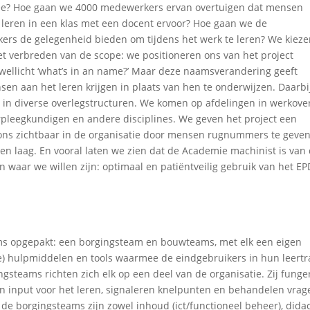
e? Hoe gaan we 4000 medewerkers ervan overtuigen dat mensen
s leren in een klas met een docent ervoor? Hoe gaan we de
kers de gelegenheid bieden om tijdens het werk te leren? We kiez
t verbreden van de scope: we positioneren ons van het project
t wellicht ‘what’s in an name?’ Maar deze naamsverandering geeft
sen aan het leren krijgen in plaats van hen te onderwijzen. Daarbi
in diverse overlegstructuren. We komen op afdelingen in werkover
rpleegkundigen en andere disciplines. We geven het project een
ons zichtbaar in de organisatie door mensen rugnummers te geven
 laag. En vooral laten we zien dat de Academie machinist is van
 waar we willen zijn: optimaal en patiëntveilig gebruik van het EP
s opgepakt: een borgingsteam en bouwteams, met elk een eigen
e) hulpmiddelen en tools waarmee de eindgebruikers in hun leertr
steams richten zich elk op een deel van de organisatie. Zij funge
len input voor het leren, signaleren knelpunten en behandelen vrag
n de borgingsteams zijn zowel inhoud (ict/functioneel beheer), didac