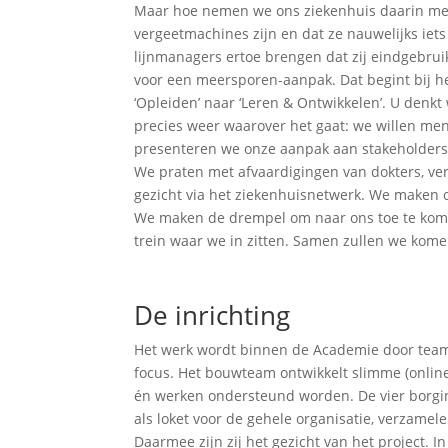
Maar hoe nemen we ons ziekenhuis daarin me
vergeetmachines zijn en dat ze nauwelijks iet
lijnmanagers ertoe brengen dat zij eindgebrui
voor een meersporen-aanpak. Dat begint bij he
‘Opleiden’ naar ‘Leren & Ontwikkelen’. U denk
precies weer waarover het gaat: we willen men
presenteren we onze aanpak aan stakeholders 
We praten met afvaardigingen van dokters, ve
gezicht via het ziekenhuisnetwerk. We maken 
We maken de drempel om naar ons toe te komen
trein waar we in zitten. Samen zullen we komen
De inrichting
Het werk wordt binnen de Academie door team
focus. Het bouwteam ontwikkelt slimme (onlin
én werken ondersteund worden. De vier borging
als loket voor de gehele organisatie, verzame
Daarmee zijn zij het gezicht van het project. I