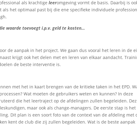
ofessional als krachtige
leer
omgeving vormt de basis. Daarbij is oo
 als het optimaal past bij die ene specifieke individuele profession
ugh.
e waarde toevoegt i.p.v. geld te kosten…
oor de aanpak in het project. We gaan dus vooral het leren in de e
aast krijgt ook het delen met en leren van elkaar aandacht. Train
oelen de beste interventie is.
innen met het in kaart brengen van de kritieke taken in het EPD. W
e processen? Wat moeten de gebruikers weten en kunnen? In deze
uteerd die het leertraject op de afdelingen zullen begeleiden. De
deskundigen, maar ook als change-managers. De eerste stap is het
ng. Dit plan is een soort foto van de context van de afdeling met 
n kent de club die zij zullen begeleiden. Wat is de beste aanpak