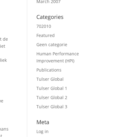
March 2007
Categories
702010
Featured
t de
Geen categorie
iet
Human Performance
diek
Improvement (HPI)
Publications
Tulser Global
Tulser Global 1
Tulser Global 2
we
Tulser Global 3
Meta
 kans
Log in
t.