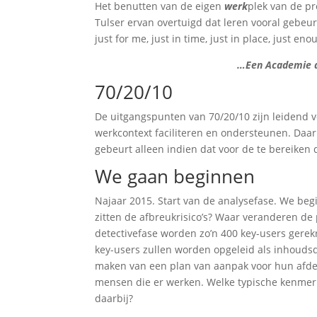
Het benutten van de eigen
werk
plek van de pr
Tulser ervan overtuigd dat leren vooral gebeurt
just for me, just in time, just in place, just eno
…Een Academie di
70/20/10
De uitgangspunten van 70/20/10 zijn leidend v
werkcontext faciliteren en ondersteunen. Daarn
gebeurt alleen indien dat voor de te bereiken d
We gaan beginnen
Najaar 2015. Start van de analysefase. We beg
zitten de afbreukrisico’s? Waar veranderen d
detectivefase worden zo’n 400 key-users gerekr
key-users zullen worden opgeleid als inhouds
maken van een plan van aanpak voor hun afdeli
mensen die er werken. Welke typische kenmerke
daarbij?