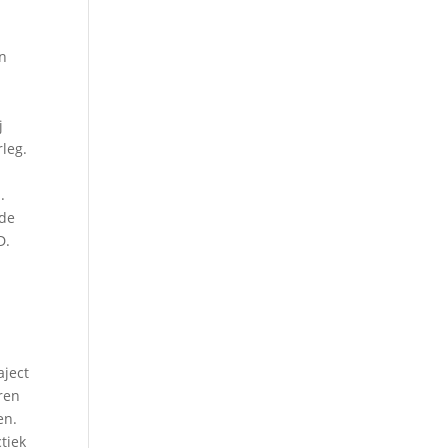
en
j
leg.
.
 de
D.
aject
ren
en.
tiek