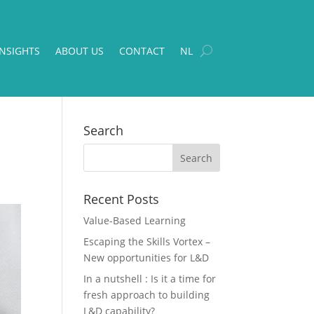
INSIGHTS
ABOUT US
CONTACT
NL
Search
Recent Posts
Value-Based Learning
Escaping the Skills Vortex –
New opportunities for L&D
In a nutshell : Is it a time for
fresh approach to building
L&D capability?