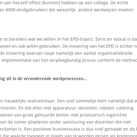
n van henzelf effect (kunnen) hebben op een collega. De échte
 van 4000 eindgebruikers die wezenlijk andere werkwijzen moeten
 te bereiken wat we willen in het EPD-traject. Eerst en vooral is da
unnen
en ook
willen
gebruiken. De invoering van het EPD is echter n
 de invoering daarvan loopt namelijk een aantal organisatiebrede
 implementatie van het verpleegkundig proces conform de metho
ing zit in de veranderende werkprocessen…
en nauwelijks realiseerbaar. Een snel sommetje leert namelijk dat 
iseren. En dat alles met apparatuur, docenten, lokalen, catering,
isioenen van grote gehuurde tenten met provisorisch ingerichte
 van de zomer ploeteren onder aansturing van docenten die niet
erdampt is. Een positieve businesscase is dus snel gemaakt en de
e die waarde toevoegt in plaats van te worden gezien als kostenpos