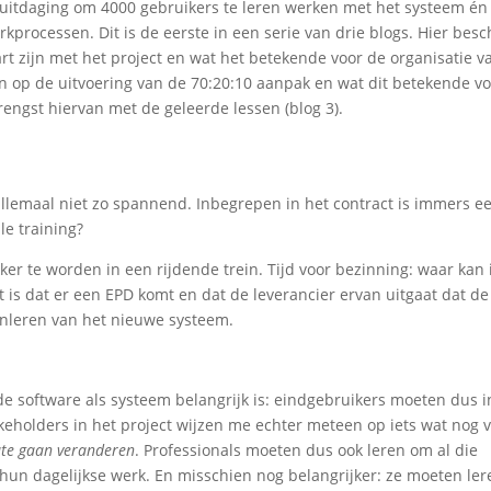
uitdaging om 4000 gebruikers te leren werken met het systeem én
rocessen. Dit is de eerste in een serie van drie blogs. Hier besch
rt zijn met het project en wat het betekende voor de organisatie v
in op de uitvoering van de 70:20:10 aanpak en wat dit betekende v
engst hiervan met de geleerde lessen (blog 3).
allemaal niet zo spannend. Inbegrepen in het contract is immers e
le training?
r te worden in een rijdende trein. Tijd voor bezinning: waar kan 
t is dat er een EPD komt en dat de leverancier ervan uitgaat dat de
aanleren van het nieuwe systeem.
de software als systeem belangrijk is: eindgebruikers moeten dus i
keholders in het project wijzen me echter meteen op iets wat nog v
ate gaan veranderen
. Professionals moeten dus ook leren om al die
hun dagelijkse werk. En misschien nog belangrijker: ze moeten ler