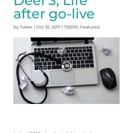
Deel 3; Life
after go-live
by
Tulser
|
Oct 10, 2017
|
702010
,
Featured