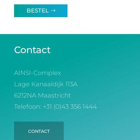
BESTEL
Contact
AINSI-Complex
Lage Kanaaldijk 113A
6212NA Maastricht
Telefoon: +31 (0)43 356 1444
CONTACT