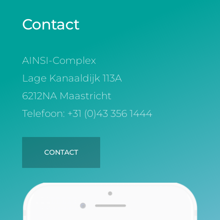
Contact
AINSI-Complex
Lage Kanaaldijk 113A
6212NA Maastricht
Telefoon: +31 (0)43 356 1444
CONTACT